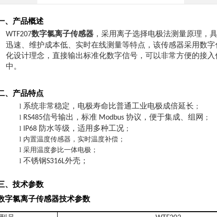
一、
产品
概述
数字氯离子传感器
，采用离子选择电极法测量原理，
WTF207
迅速、维护成本低、实时在线测量等特点，该传感器采用数字
化设计理念，直接输出标准化数字信号，可以非常方便的接入
中。
二、
产品
特点
系统非常稳定，电极寿命比普通工业电极成倍延长
l
；
信号输出，标准
协议，便于集成、组网
l
RS485
Modbus
；
防水等级，适用多种工况
l
IP68
；
l
内置温度传感器，实时温度补偿；
l
采用温度参比一体电极；
不锈钢
外壳；
l
S316L
三、技术参数
数字氯离子传感器技术参数