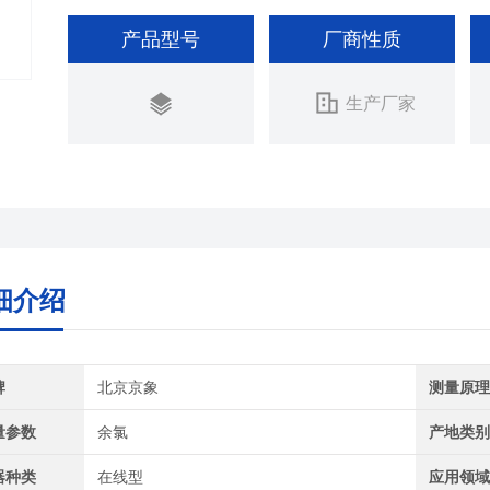
产品型号
厂商性质
生产厂家
细介绍
牌
北京京象
测量原
量参数
余氯
产地类
器种类
在线型
应用领