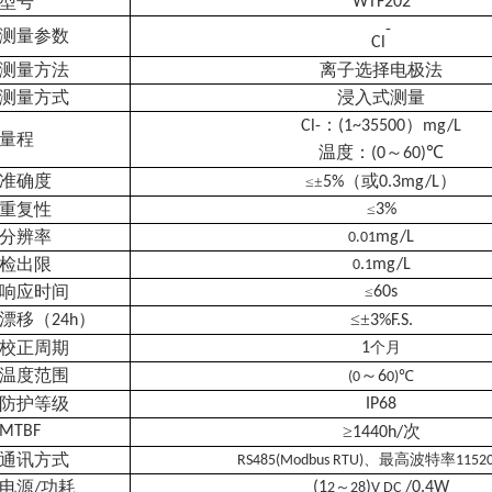
型号
WTF202
-
测量参数
Cl
测量方法
离子选择电极法
测量方式
浸入式测量
：
）
Cl-
(1~35500
mg/L
量程
温度：
～
℃
(0
60)
准确度
（或
）
≤±
5%
0.3mg/L
重复性
≤
3%
分辨率
mg/L
0.01
检出限
.
mg/L
0
1
响应时间
≤
60s
漂移（
）
≤±
24h
3%F.S.
校正周期
1
个月
温度范围
～
6
℃
(0
0)
防护等级
IP68
≥
次
MTBF
1440h/
通讯方式
、最高波特率
RS485(Modbus RTU)
11520
电源
功耗
(1
～
)
/0.4W
/
2
28
V DC