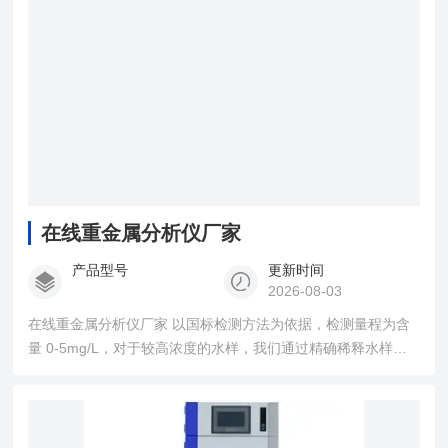
量。
在线重金属分析仪厂家
产品型号
更新时间
2026-08-03
在线重金属分析仪厂家 以国标检测方法为依据，检测量程为含
量 0-5mg/L，对于较高浓度的水样，我们通过精确稀释水样法
进行分析。首先通过蠕动泵加入盐酸羟胺将二价铜离子还原为
亚铜离子，在PH≤7的溶液中，浴铜灵试剂与之反应生成黄色络
合物，在特定波长下测定吸光度值，通过内置曲线公式自动计
算结果。 根据水样情况，为避免干扰离子影响分析精度，需要