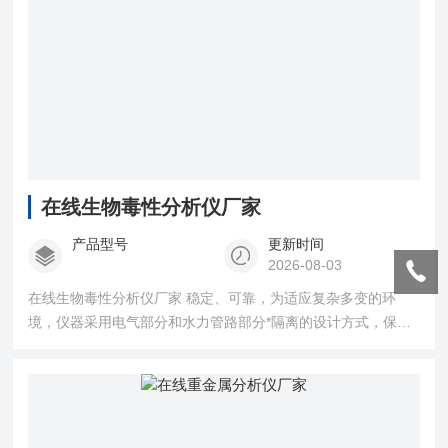
在线生物毒性分析仪厂家
产品型号
更新时间
2026-08-03
在线生物毒性分析仪厂家 稳定、可靠，为适应复杂多变的环
境，仪器采用电气部分和水力管路部分*隔离的设计方式，保证
了仪器数据分析的可靠性可安全性。 在线生物毒性分析仪
便于安装：分析仪的设计方式使得安装更为简便，安装时只需
连接药剂、样品、废液管路和电源线，仪器就可以开始工
作。 样品稀释： 样品经过自动稀释后仍可以分析，自动稀
释可根据用户提供的数据在出厂前进行设定，可用于高范围测