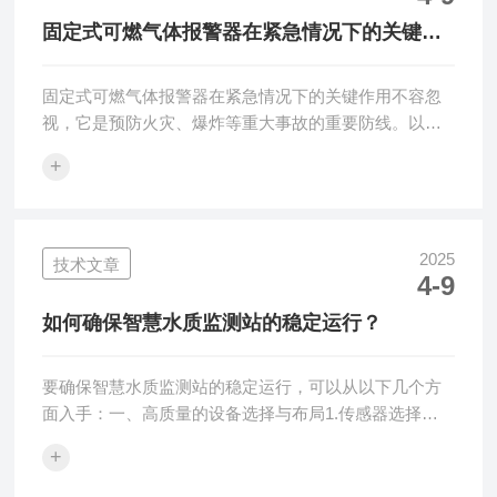
剂在线水质分析仪测定方法的验证步骤：1.验证方法的
固定式可燃气体报警器在紧急情况下的关键作
选择首先，要确保所选的测定...
用
固定式可燃气体报警器在紧急情况下的关键作用不容忽
视，它是预防火灾、爆炸等重大事故的重要防线。以下
是对其关键作用的详细阐述：一、实时监测与预警固定
+
式可燃气体报警器能够实时监测环境中的可燃气体浓
度。一旦气体浓度超过预设的安全阈值，报警器会立即
发出声光报警信号，提醒现场人员采取紧急措施。这种
实时监测和预警机制能够确保在气体泄漏初期就发现问
2025
技术文章
4-9
题，从而有效避免事态的进一步恶化。二、预防灾害发
生可燃气体如天然气、液化石油气等，在泄漏后一旦遇
如何确保智慧水质监测站的稳定运行？
到明火或高温就可能引发火灾或爆炸。固定式可燃气体
报...
要确保智慧水质监测站的稳定运行，可以从以下几个方
面入手：一、高质量的设备选择与布局1.传感器选择：
选用精度高、稳定性强、可靠性好且经过机构认证的水
+
质传感器，确保传感器能够在各种环境条件下提供准确
的数据。2.合理布局：根据监测需求和环境特点，合理