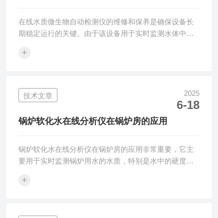
在线水质微生物自动检测仪的维修和保养是确保设备长
期稳定运行的关键。由于该设备用于实时监测水体中的
微生物成分，其精度和性能直接关系到水质管理的效
+
果。以下是一些常见的维护保养方法和注意事项：1.定
期清洁与消毒水质微生物自动检测仪的传感器、采样管
道和样品处理系统容易受到水中的污染物影响，长期使
用后可能积累沉淀物、杂质和微生物残留。清洁频率：
2025
技术文章
6-18
根据仪器的使用频率和水质的污染程度，一般每月或每
两个月进行一次全面清洁。清洁步骤：关闭仪器电源，
锅炉软化水在线分析仪在锅炉房的应用
确保仪器处于安全状态。使用适当的清洁剂和去离子
水...
锅炉软化水在线分析仪在锅炉房的应用非常重要，它主
要用于实时监测锅炉用水的水质，特别是水中的硬度成
分。这类分析仪能够帮助锅炉运行人员及时掌握水质变
+
化，确保锅炉系统的稳定性和高效性。以下是锅炉软化
水在线分析仪在锅炉房中的具体应用分析：1.监测水硬
度应用背景：锅炉用水如果水质不达标，尤其是硬度过