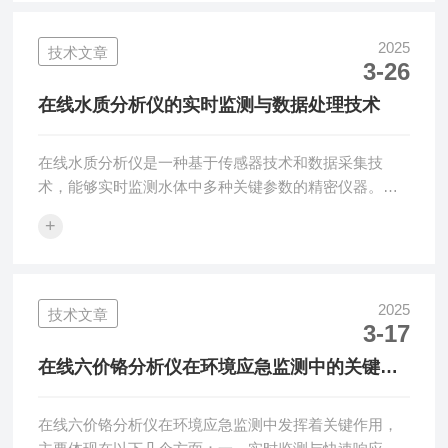
布局传感器的位置，确保监测范围全面，能够准确反映
水质状况。例如，在水源地、输水管道关键节点、水厂
2025
技术文章
3-26
进出口、污水处理厂进出口及用水终端等重要位置进行
科学部署。二、定期维护与校准1.常规维护：定期对水
在线水质分析仪的实时监测与数据处理技术
质传感器和监测设备进行常规维护，包括清洁、...
在线水质分析仪是一种基于传感器技术和数据采集技
术，能够实时监测水体中多种关键参数的精密仪器。它
通过传感器检测水中的各种元素、微生物、化学污染物
+
等，并将检测到的数据通过数据采集技术进行采集、处
理、存储和传输。以下是对在线水质分析仪的实时监测
与数据处理技术的详细阐述：一、实时监测技术1.工作
原理：在线水质分析仪利用高精度传感器将水质参数
2025
技术文章
3-17
（如溶解氧、pH值、浊度、电导率、温度、氨氮、总有
机碳等）的变化转化为电信号或数字信号。这些信号随
在线六价铬分析仪在环境应急监测中的关键作
后被数据采集器收集和处理，进而实现对水质参数的
用
实...
在线六价铬分析仪在环境应急监测中发挥着关键作用，