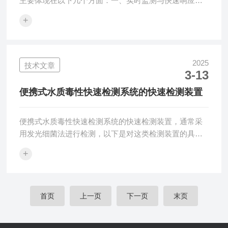
主要体现在以下几个方面：一、实时监测与快速响应在
线六价铬分析仪具备实时监测的功能，能够在环境污染
+
事件发生时迅速对水样中的六价铬含量进行检测。这种
快速响应能力对于及时控制污染扩散、减轻环境损害至
关重要。在应急监测场景下，时间就是生命，每一分每
一秒的延误都可能加剧环境损害。因此，在线六价铬分
2025
技术文章
3-13
析仪的实时监测功能为应急处理提供了宝贵的时间窗
口。二、高灵敏度与准确性在线六价铬分析仪采用先进
便携式水质毒性快速检测系统的快速检测装置
的检测技术，能够实现对低浓度六价铬的准确测量。即
使...
便携式水质毒性快速检测系统的快速检测装置，通常采
用发光细菌法进行检测，以下是对这类检测装置的具体
介绍：一、检测原理发光细菌在新陈代谢时会发出光，
+
如果置于有毒环境中，它们的细胞呼吸过程会受到影
响，导致发光量减弱。发光检测器会测量发光菌暴露在
有毒环境前后的发光量，发光量的减少程度即对应了毒
性的强弱。二、装置特点便携性：装置体积小巧、重量
首页
上一页
下一页
末页
轻，便于携带至现场进行检测。快速性：能够在短时间
内（如几分钟内）完成水质毒性的快速检测，提高检测