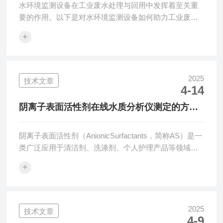
水环境监测设备在工业废水处理与回用中发挥着至关重
要的作用。以下是对水环境监测设备如何助力工业废水
处理与回用的详细分析：一、水环境监测设备的作用1.
+
实时监测水质：监测设备能够实时监测工业废水中的各
种参数，如化学需氧量（COD）、生化需氧量
（BOD）、重金属含量、有毒有机物浓度等。这些数据
对于评估水质状况、制定针对性的废水处理方案至关重
2025
技术文章
4-14
要。2.预警与报警：当废水中的污染物浓度超过预设阈
值时，监测设备会及时发出预警或报警信号。这有助于
阴离子表面活性剂在线水质分析仪测定的方法
及时发现问题、采取措施，防止水质进一步恶化。3....
验证
阴离子表面活性剂（AnionicSurfactants，简称AS）是一
类广泛应用于清洁剂、洗涤剂、个人护理产品等领域的
化学物质。由于其在水体中的高稳定性及难降解性，阴
+
离子表面活性剂的浓度监测在水质分析中具有重要意
义。阴离子表面活性剂在线水质分析仪通常用于实时监
测水中阴离子表面活性剂的含量，为水质管理、污染源
监控等提供实时数据支持。为了确保仪器的准确性和可
2025
技术文章
4-9
靠性，测定方法需要进行验证。以下是阴离子表面活性