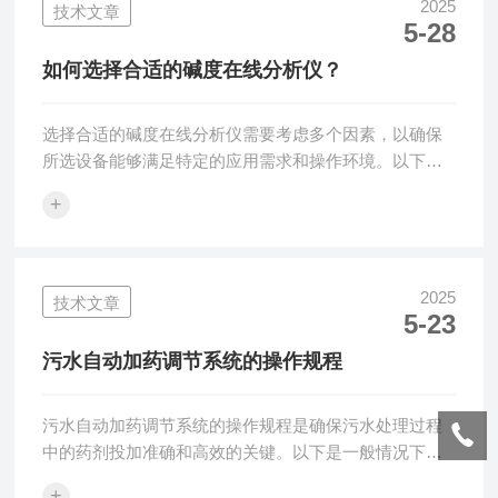
高，水中的钙、镁离子容易沉淀在锅炉内壁，形成水
2025
技术文章
5-28
垢，导致热交换效率降低，甚至可能导致锅炉爆炸。分
析仪的作用：软化水在线分析仪能够实时监测水中的
如何选择合适的碱度在线分析仪？
钙、镁离子的浓度，从而准确判断水的硬度。通过在线
监...
选择合适的碱度在线分析仪需要考虑多个因素，以确保
所选设备能够满足特定的应用需求和操作环境。以下是
一些关键因素：1.应用需求：明确分析仪需要测量的水
+
样类型，例如工业锅炉水、循环水或饮用水等。确定需
要测量的碱度类型，如总碱度或酚酞碱度。考虑是否需
要其他附加功能，如自动校准、自动清洗、数据存储和
远程通信等。2.测量范围和精度：根据预期的水样碱度
2025
技术文章
5-23
范围选择合适的测量量程。例如，某些分析仪的量程可
能限制在0~100mg/L，而其他型号则可能扩展到
污水自动加药调节系统的操作规程
0~500mg/L。确认分析仪的精度要求，...
污水自动加药调节系统的操作规程是确保污水处理过程
中的药剂投加准确和高效的关键。以下是一般情况下污
水自动加药调节系统的操作规程，具体操作时可根据实
+