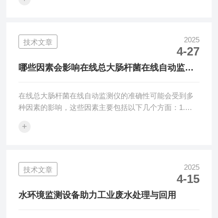
际设备和工艺要求进行调整。1.开机前检查检查药剂存
储池：确保药剂存储池的药剂量足够，检查药剂的质
量，避免药剂过期或变质。检查药剂投加设备：检查加
药泵、投加管道、阀门、计量装置等是否完好，确保没
2025
技术文章
4-27
有漏药、堵塞或损坏。检查控制系统：确保自动化控制
系统正常工作，检查电源、控制面板及操作界面是否清
哪些因素会影响在线总大肠杆菌在线自动监测
晰、反应灵敏。2.开机操作启动控制系统：根据工艺...
仪的准确性？
在线总大肠杆菌在线自动监测仪的准确性可能会受到多
种因素的影响，这些因素主要包括以下几个方面：1.仪
器的质量和状态：仪器的设计、制造质量以及当前的工
+
作状态都会直接影响其准确性。高质量的仪器通常具有
更高的稳定性和精度。此外，定期维护、校准以及正确
的操作方式也是保证仪器性能的重要条件。如果仪器未
经定期校准或维护不当，可能会导致测量结果的偏差。
2025
技术文章
4-15
2.样本处理：样本的采集、保存、运输和处理过程中的
不当操作都可能导致误差。例如，如果采样量不准确、
水环境监测设备助力工业废水处理与回用
样本受到污染或变质，都可能导致测量结果的不准...