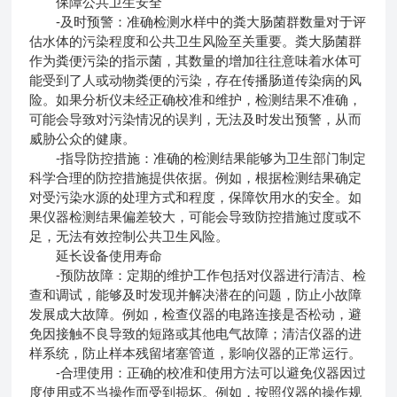
保障公共卫生安全
-及时预警：准确检测水样中的粪大肠菌群数量对于评
估水体的污染程度和公共卫生风险至关重要。粪大肠菌群
作为粪便污染的指示菌，其数量的增加往往意味着水体可
能受到了人或动物粪便的污染，存在传播肠道传染病的风
险。如果分析仪未经正确校准和维护，检测结果不准确，
可能会导致对污染情况的误判，无法及时发出预警，从而
威胁公众的健康。
-指导防控措施：准确的检测结果能够为卫生部门制定
科学合理的防控措施提供依据。例如，根据检测结果确定
对受污染水源的处理方式和程度，保障饮用水的安全。如
果仪器检测结果偏差较大，可能会导致防控措施过度或不
足，无法有效控制公共卫生风险。
延长设备使用寿命
-预防故障：定期的维护工作包括对仪器进行清洁、检
查和调试，能够及时发现并解决潜在的问题，防止小故障
发展成大故障。例如，检查仪器的电路连接是否松动，避
免因接触不良导致的短路或其他电气故障；清洁仪器的进
样系统，防止样本残留堵塞管道，影响仪器的正常运行。
-合理使用：正确的校准和使用方法可以避免仪器因过
度使用或不当操作而受到损坏。例如，按照仪器的操作规