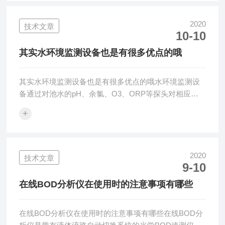
有报警提示，确保仪器能够更准确测量。本产品在每次
测量前后，自动清洗管道，减少前次试剂残留。能确保
2020
技术文章
10-10
每次的测量更准确，并减少人工维护量。仪器的自动稀
释功能，在高量程模式时会自动稀释水样。能根据水样
其实水环境监测设备也是有很多优点的哦
浓度，自动调整到合适的量程，使测量结果更为准
确。...
其实水环境监测设备也是有很多优点的哦水环境监测设
备通过对池水的pH、余氯、O3、ORP等探头对相应指
标进行检测并将检测值发送给水质监测/控制仪，由水质
+
监测/控制仪实现自动报警、显示、调整、控制相关设备
实现水质维护功能的系统。水环境常规监测包含了布点
原则、采样技术要求、监测数据收集整理、水质评价技
术以及监测方案与监测报告的编制等内容。水质自动监
2020
技术文章
9-10
测包含了我国地表水自动监测网络的建设与运行管理方
面的技术要求与管理要求。水环境监测设备的优势特点
在线BOD分析仪在使用时的注意事项有哪些
都有哪些？1、适合于全天候任何地域的水质...
在线BOD分析仪在使用时的注意事项有哪些在线BOD分