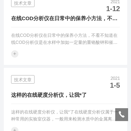
天的饮水、食物、化妆品和牙膏等均含不同程度的各种
2021
技术文章
1-12
氟化物。通常情况下，人体内的氟直接来自饮水、食物
和空气。成年人体内氟的总含量约为2.57g，其中96%以
在线COD分析仪在日常中的保养小方法，不看
上蓄积在骨和齿等硬组织中。在线氟离子分析...
不知道
在线COD分析仪在日常中的保养小方法，不看不知道在
线COD分析仪是在水样中加如一定量的重铬酸钾和催化
剂硫酸银，在强酸性介质中加热回流一定时间，部分重
+
铬酸钾被水样中可氧化物质还原，用硫酸亚铁铵滴定剩
余的重铬酸钾，根据消耗重铬酸钾的量计算COD的值。
COD能够进行连续在线化学需氧量(COD)测量，监测污
水处理厂净化能力和基于排放量计费的工业废水计费系
2021
技术文章
1-5
统。自动标定和清洗功能能够节省使用成本，支持远程
访问的高级诊断功能能够向相关部门提供过程文档。
这样的在线硬度分析仪，让我*了
COD分析仪的软件控制安全功能确保了高...
这样的在线硬度分析仪，让我*了在线硬度分析仪属于一
种常用的实验室仪器，一般用来检测水质中的金属离子
浓度，其测量标准有很多并没有一个统一的标准。水质
+