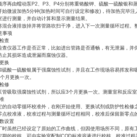
再由蠕动泵P2、P3、P4分别将重铬酸钾、硫酸一硫酸银和
微波加热5分钟(加热时间可自行设定和修改)，待加热完毕注
室进行测量，并自动计算和显示测量结果。
合液排放掉并将管路吹扫干净，进入下一次测量循环过程。整
意事项
的检查
仪器工作是否正常，比如进出管路是否通畅，有无泄漏，并保
防止其损坏造成泄漏而腐蚀仪器。
的更换
酸一硫酸银属于强腐蚀性试剂，并且在工作现场容易挥发和吸
3个月更换一次。
性检修
吸取强腐蚀性试剂，所以应3个月更换一次。测量室和反应室
准
自动零循环校准外，在刚开始使用、更换试剂或防护性检修之
零点校准液，校准过程与测量循环过程相同，校准后保留新零点
参数设置
虽然已经设定了原始的工作曲线，但因使用场所不同，原有工
定期的校核。可由实验室配制COD标准溶液进行校核，校准过程