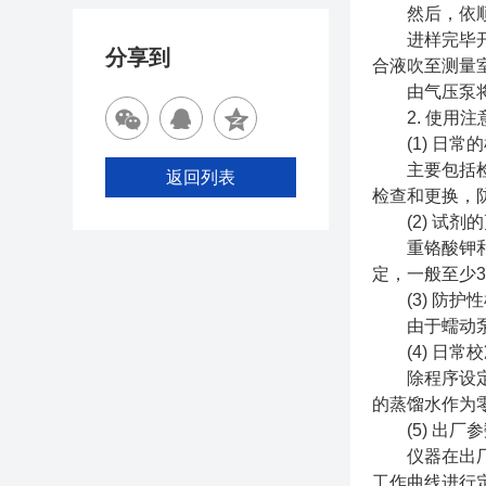
然后，依顺序
进样完毕开始
分享到
合液吹至测量
由气压泵将混
2. 使用注
(1) 日常
主要包括检查
返回列表
检查和更换，
(2) 试剂
重铬酸钾和硫
定，一般至少
(3) 防护
由于蠕动泵管
(4) 日常校
除程序设定的
的蒸馏水作为
(5) 出厂
仪器在出厂时
工作曲线进行