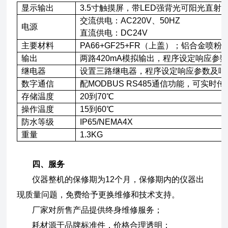
显示输出
3.5寸触摸屏，带LED强背光可阳光直射
交流供电：AC220V、50HZ
电源
直流供电：DC24V
主要材料
PA66+GF25+FR（上盖）；铝合金喷粉
输出
两路420mA模拟输出，程序设定响应参
继电器
设置三路继电器，程序设定响应参数及响
数字通信
配MODBUS RS485通信功能，可实时
存储温度
20到70℃
操作温度
15到60℃
防水等级
IP65/NEMA4X
重量
1.3KG
四、服务
仪器整机的保修期为12个月，保修期内的仪器出
现质量问题，免费给予更换维修和技术支持。
厂家对所售产品提供终身维修服务；
耗材源于品牌标准件，价格合理透明；