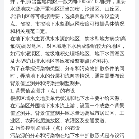
井，平原(含盆地)地区一般为每100km
0.2眼井，重要
水源地或污染严重地区适当加密，沙漠区、山丘区、
岩溶山区等可根据需要，选择典型代表区布设监测
点。省控、市控地下水监测点网密度可根据具体情况
和相关规范自定。
在地下水为主要供水水源的地区、饮水型地方病(如高
氟病)高发地区、对区域地下水构成影响较大的地区，
如污水灌溉区、垃圾堆积处理场地区、地下水回灌区
及大型矿山排水地区等应布设监测点(监测井)。
为了在掌握污染物类型、分布和污染物扩散条件的同
时，弄清地下水的分层和流向等情况，通常需要布设
背景值监测井和污染控制监测井。
1. 背景值监测井（点）的布设
根据区域水文地质单元状况和地下水主要补给来源，
在污染区外围地下水水流上游，设置一个或数个背景
值监测井。背景值监测井应尽量远离城市居民区、工
业区、农药化肥施放区、农灌区及交通要道。
2. 污染控制监测井（点）的布设
污染源的分布和污染物在地下水中扩散形式是布设污