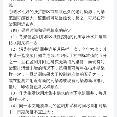
线；
④透水性好的强扩散区或年限已久的老污染源，污染
范围可能较大，监测线可适当延长，反之，可只在污
染源附近布点。
（四）采样时间和采样频率的确定
（1）背景值监测井和区域性控制的孔隙承压水井每年
枯水期采样一次；
（2）污染控制监测井逢单月采样一次，全年六次；其
中某一监测项目如果连续2年均低于控制标准值的五分
之一，且在监测井附近确实无新增污染源，而现有污
染源排污量未增的情况下，该项目可每年在枯水期采
样一次
；
一旦监测结果大于控制标准值的五分之一，
或在监测井附近有新的污染源或现有污染源新增排污
量时，即恢复正常采样频次；
（3）作为生活饮用水集中供水的地下水监测井，每月
采样一次；
（4）同一水文地质单元的监测井采样时间尽量相对集
中，日期跨度不宜过大
；