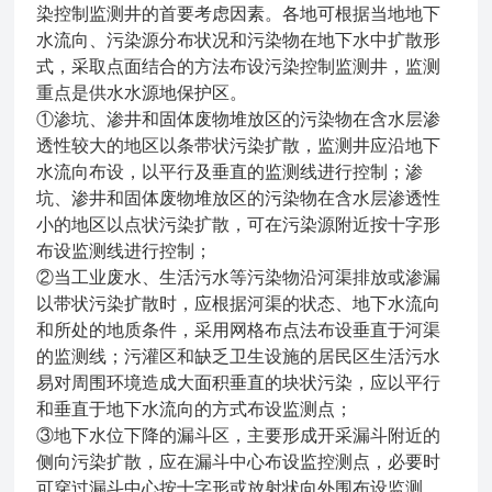
染控制监测井的首要考虑因素。各地可根据当地地下
水流向、污染源分布状况和污染物在地下水中扩散形
式，采取点面结合的方法布设污染控制监测井，监测
重点是供水水源地保护区。
①渗坑、渗井和固体废物堆放区的污染物在含水层渗
透性较大的地区以条带状污染扩散，监测井应沿地下
水流向布设，以平行及垂直的监测线进行控制；渗
坑、渗井和固体废物堆放区的污染物在含水层渗透性
小的地区以点状污染扩散，可在污染源附近按十字形
布设监测线进行控制；
②当工业废水、生活污水等污染物沿河渠排放或渗漏
以带状污染扩散时，应根据河渠的状态、地下水流向
和所处的地质条件，采用网格布点法布设垂直于河渠
的监测线；污灌区和缺乏卫生设施的居民区生活污水
易对周围环境造成大面积垂直的块状污染，应以平行
和垂直于地下水流向的方式布设监测点；
③地下水位下降的漏斗区，主要形成开采漏斗附近的
侧向污染扩散，应在漏斗中心布设监控测点，必要时
可穿过漏斗中心按十字形或放射状向外围布设监测