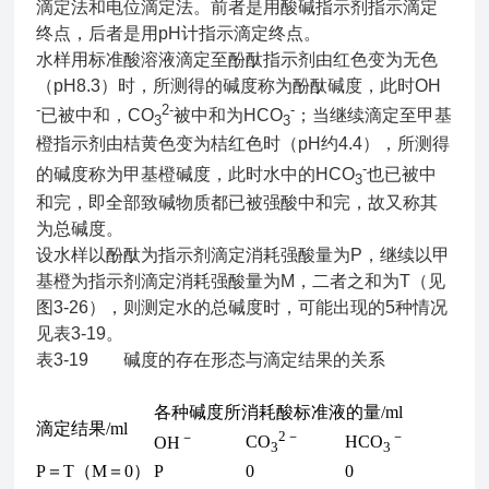
滴定法和电位滴定法。前者是用酸碱指示剂指示滴定
终点，后者是用pH计指示滴定终点。
水样用标准酸溶液滴定至酚酞指示剂由红色变为无色
（pH8.3）时，所测得的碱度称为酚酞碱度，此时OH
-
2-
-
已被中和，CO
被中和为HCO
；当继续滴定至甲基
3
3
橙指示剂由桔黄色变为桔红色时（pH约4.4），所测得
-
的碱度称为甲基橙碱度，此时水中的HCO
也已被中
3
和完，即全部致碱物质都已被强酸中和完，故又称其
为总碱度。
设水样以酚酞为指示剂滴定消耗强酸量为P，继续以甲
基橙为指示剂滴定消耗强酸量为M，二者之和为T（见
图3-26），则测定水的总碱度时，可能出现的5种情况
见表3-19。
表3-19 碱度的存在形态与滴定结果的关系
各种碱度所消耗酸标准液的量/ml
滴定结果/ml
2－
－
－
CO
HCO
OH
3
3
P＝T（M＝0）
P
0
0