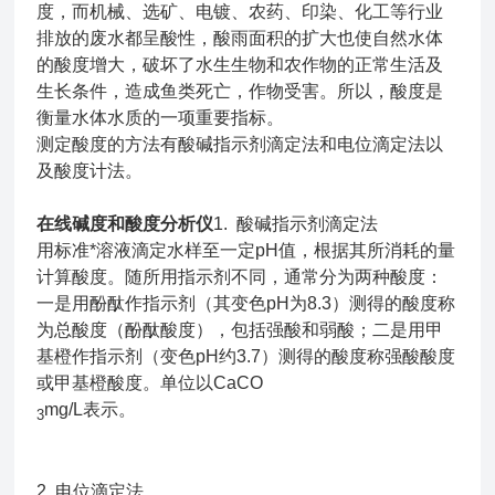
度，而机械、选矿、电镀、农药、印染、化工等行业
排放的废水都呈酸性，酸雨面积的扩大也使自然水体
的酸度增大，破坏了水生生物和农作物的正常生活及
生长条件，造成鱼类死亡，作物受害。所以，酸度是
衡量水体水质的一项重要指标。
测定酸度的方法有酸碱指示剂滴定法和电位滴定法以
及酸度计法。
在线碱度和酸度分析仪
1. 酸碱指示剂滴定法
用标准*溶液滴定水样至一定pH值，根据其所消耗的量
计算酸度。随所用指示剂不同，通常分为两种酸度：
一是用酚酞作指示剂（其变色pH为8.3）测得的酸度称
为总酸度（酚酞酸度），包括强酸和弱酸；二是用甲
基橙作指示剂（变色pH约3.7）测得的酸度称强酸酸度
或甲基橙酸度。单位以CaCO
mg/L表示。
3
2. 电位滴定法