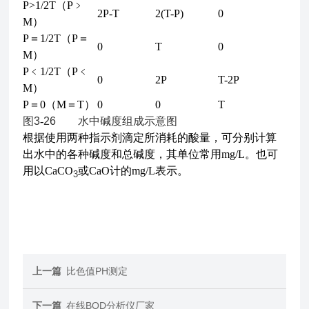
P>1/2T（P﹥
2P-T
2(T-P)
0
M）
P＝1/2T（P＝
0
T
0
M）
P﹤1/2T（P﹤
0
2P
T-2P
M）
P＝0（M＝T）
0
0
T
图3
-
26 水中碱度组成示意图
根据使用两种指示剂滴定所消耗的酸量，可分别计算
出水中的各种碱度和总碱度，其单位常用mg/L。也可
用以CaCO
或CaO计的mg/L表示。
3
上一篇
比色值PH测定
下一篇
在线BOD分析仪厂家