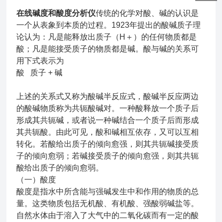
在线碱度和酸度分析仪
传统的化学对酸、碱的认识是
一个从表象到本质的过程。1923年提出的酸碱质子理
论认为：凡是能释放出质子（H＋）的任何物质都是
酸；凡是能接受质子的物质都是碱。酸与碱的关系可
用下式表示为
酸 质子 + 碱
上述的关系式又称为酸碱半反应式，酸碱半反应两边
的酸碱物质称为共轭酸碱对。一种酸释放一个质子后
形成其共轭碱，或者说一种碱结合一个质子后而形成
其共轭酸。由此可见，酸和碱相互依存，又可以互相
转化。若酸给出质子的倾向愈强，则其共轭碱接受质
子的倾向愈弱；若碱接受质子的倾向愈强，则其共轭
酸给出质子的倾向愈弱。
（一）酸度
酸度是指水中所含能与强碱发生中和作用的物质的总
量。这类物质包括无机酸、有机酸、强酸弱碱盐等。
自然水体由于溶入了大气中的二氧化碳而有一定的酸