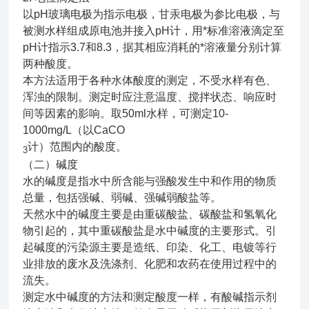
以pH玻璃电极为指示电极，甘汞电极为参比电极，与
被测水样组成原电池并接入pH计，用*标准溶液滴定至
pH计指示3.7和8.3，据其相应消耗的*溶液量分别计算
两种酸度。
本方法适用于各种水体酸度的测定，不受水样有色、
浑浊的限制。测定时应注意温度、搅拌状态、响应时
间等因素的影响。取50ml水样，可测定10-
1000mg/L（以CaCO
计）范围内的酸度。
3
（二）碱度
水的碱度是指水中所含能与强酸发生中和作用的物质
总量，包括强碱、弱碱、强碱弱酸盐等。
天然水中的碱度主要是由重碳酸盐、碳酸盐和氢氧化
物引起的，其中重碳酸盐是水中碱度的主要形式。引
起碱度的污染源主要是造纸、印染、化工、电镀等行
业排放的废水及洗涤剂、化肥和农药在使用过程中的
流失。
测定水中碱度的方法和测定酸度一样，有酸碱指示剂