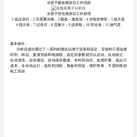
冷原子吸收测汞仪工作流程
冷原子荧光测汞仪工作原理
1.
低压汞灯；
2.
石英聚光镜；
3.
吸收－激发池；
4.
光电倍增管；
5.
放大器
6.
指示表；
7.
记录仪；
8.
流量计；
9.
还原瓶；
10.
荧光池；
11.
抽气泵
基本操作：
分析仪成功通过了一系列的测试以便于安装和设定，安装时只需连接
药剂、样品、废液管路和电源线，设定好参数就可以启动。自动校正、
自动清洗、自动测试、自动保存数据。长时间自控，低维护量，低运行
成本，全自动运行，低药剂消耗，预备时间短，维护简单，不需特殊的
电工培训