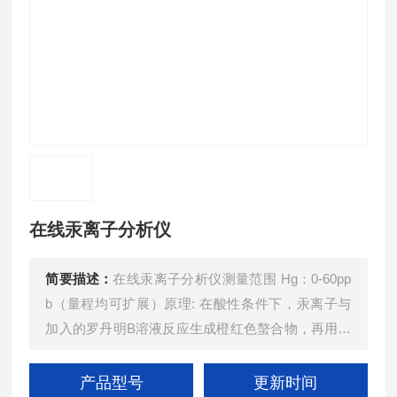
在线汞离子分析仪
简要描述：
在线汞离子分析仪测量范围 Hg：0-60pp
b（量程均可扩展）原理: 在酸性条件下，汞离子与
加入的罗丹明B溶液反应生成橙红色螯合物，再用加
入硝酸和PVA着色稳定，于600nm波长处测定吸光
度，用标准曲线法计算水中的汞含量。
产品型号
更新时间