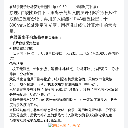
在线汞离子分析仪
测量范围 Hg：0-60ppb（量程均可扩展）
原理: 在酸性条件下，汞离子与加入的罗丹明B溶液反应生
成橙红色螯合物，再用加入硝酸和PVA着色稳定，于
600nm波长处测定吸光度，用标准曲线法计算水中的汞含
量。
在线汞离子分析仪
数据采集器：
单片数据采集数值
♦
数据输出功能：
以太网（标准）、USB串口接口、RS232、RS485（MODBUS通信协
议）
信号状态：
校正无源点、维护触点、远程/本地触点、分析开始、
分析
复位、分析
等待、分析暂停。
汞及其化合物属于剧毒物质，特别是有机汞化合物。天然水中含汞极
少，一般不超过
0.1μg/L
。我国饮用水标准限值为
0.001mg/L
。
汞的测定主要有冷原子吸收法（
GB/T7468-87
）、冷原子荧光法和双硫腙
分光光度法
（GB/T 7469-87）。
汞原子蒸气对
253.7nm
的紫外光有选择性吸收。在一定浓度范围内，吸光
度与汞浓度成正比。
水样经消解后，将各种形态汞转变成二价汞，再用氯化亚锡将二价汞还
原为元素汞，用载气将产生的汞蒸气带入测汞仪的吸收池测定吸光度，
与汞标准溶液吸光度进行比较定量。