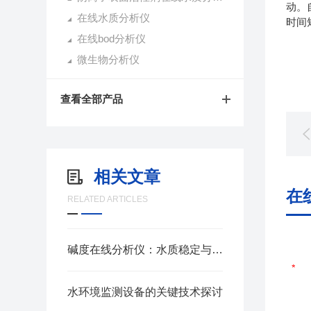
动。
在线水质分析仪
时间
在线bod分析仪
微生物分析仪
查看全部产品
相关文章
在
RELATED ARTICLES
碱度在线分析仪：水质稳定与工艺安全的“隐形守护者”
水环境监测设备的关键技术探讨