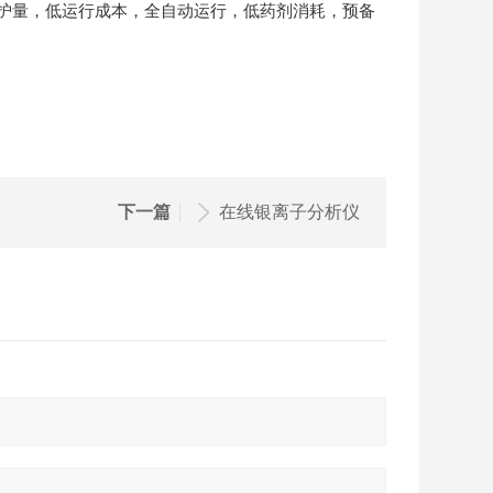
护量，低运行成本，全自动运行，低药剂消耗，预备
下一篇
在线银离子分析仪