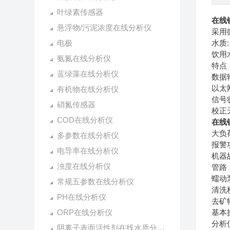
叶绿素传感器
在线
悬浮物/污泥浓度在线分析仪
采用
电极
水质:
饮用
氨氮在线分析仪
特点
蓝绿藻在线分析仪
数据
以太
有机物在线分析仪
信号
硝氮传感器
校正
COD在线分析仪
在线
大负
多参数在线分析仪
报警
电导率在线分析仪
机器
浊度在线分析仪
管路
蠕动
常规五参数在线分析仪
清洗
PH在线分析仪
去矿
ORP在线分析仪
基本
分析
阴离子表面活性剂在线水质分析仪