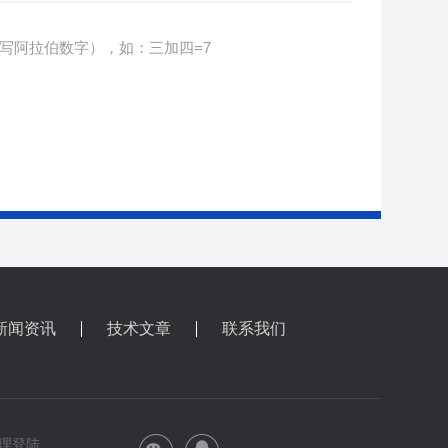
写阿拉伯数字），如：三加四=7
新闻资讯
技术文章
联系我们
理登陆