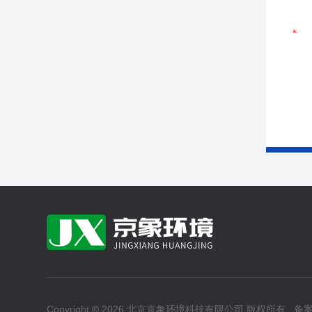
Copyright © 2026 北京京象环境科技有限公司 版权所有
备案