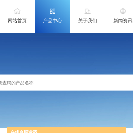
网站首页
产品中心
关于我们
新闻资讯