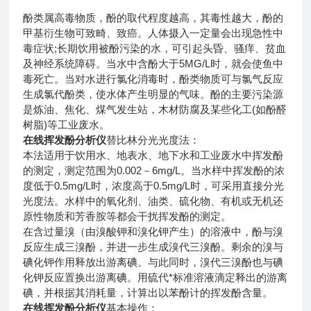
酚类属高毒物质，酚的取代程度越高，其毒性越大，酚的
甲基衍生物可致畸、致癌。人体摄入一定量会出现急性中
毒症状;长期饮用被酚污染的水，可引起头昏、骚痒、贫血
及神经系统障碍。当水中含酚大于5MG/L时，就会使鱼中
毒死亡。当对水进行氯化消毒时，酚类物质可与氯气反应
生成氯代酚类，使水体产生明显的气味。酚的主要污染源
是炼油、焦化、煤气发生站，木材防腐及某些化工(如酚醛
树脂)等工业废水。
在线挥发酚分析仪
替比林分光光度法：
本法适用于饮用水、地表水、地下水和工业废水中挥发酚
的测定，测定范围为0.002－6mg/L。当水样中挥发酚的浓
度低于0.5mg/L时，浓度高于0.5mg/L时，可采用直接分光
光度法。水样中的氧化剂、油类、硫化物、有机或无机还
原性物质和芳香胺等都会干扰挥发酚的测定。
在含过量溴（由溴酸钾和溴化钾产生）的溶液中，酚与溴
反应生成三溴酚，并进一步生成溴代三溴酚。剩余的溴与
碘化钾作用释放出游离碘。与此同时，溴代三溴酚也与碘
化钾反应置换出游离碘。用硫代*标准溶液滴定释出的游离
碘，并根据其消耗量，计算出以苯酚计的挥发酚含量。
在线挥发酚分析仪
基本操作：