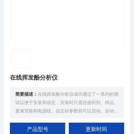
在线挥发酚分析仪
简要描述：
在线挥发酚分析仪成功通过了一系列的测
试以便于安装和设定，安装时只需连接药剂、样品、
废液管路和电源线，设定好参数就可以启动。自动校
正、自动清洗、自动测试、自动保存数据。长时间自
控，低维护量，低运行成本，全自动运行，低药剂消
产品型号
更新时间