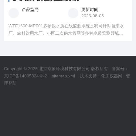
产品型号
更新时间
2026-08-03
WTF1600-MPT01多参数水质在线监测系统是我司针对自来水
厂、农村饮用水厂、小区二次供水管网等多种水质监测领域开
发的集成在线监测系统。本产品可实现在线水质监测及远程传
输，产品性能稳定，符合《城镇供水水质在线监测技术标
准》。该产品可选测量指标包括余氯/二氧化氯/总氯、pH、
ORP、浊度、电导率、水温等，该集成系统可定向选择传感
Copyright © 2026 北京京象环境科技有限公司 版权所有
备案号：
器，测量指标自由组合，实现不同水质的检测需求。
京ICP备14005324号-2
sitemap.xml
技术支持：
化工仪器网
管
理登陆