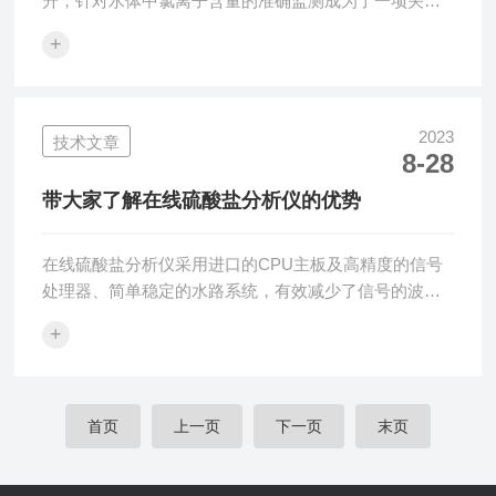
升，针对水体中氯离子含量的准确监测成为了一项关键
任务。在线氯离子分析仪作为一种先进的技术装置，在
+
实时监测水质安全方面发挥着重要作用。在线氯离子分
析仪是一种能够快速、准确测量水样中氯离子浓度的仪
器。它通过使用电化学传感器或光学传感器等技术手
段，能够在水样中直接检测和定量分析氯离子的含量。
2023
技术文章
8-28
相较于传统的离线分析方法，在线氯离子分析仪具有以
下几个显著优势：1.实时监测能力：分析仪能够实时获
带大家了解在线硫酸盐分析仪的优势
取水样中氯离子的含量数据，可以提供24小时持续监
测...
在线硫酸盐分析仪采用进口的CPU主板及高精度的信号
处理器、简单稳定的水路系统，有效减少了信号的波
动，确保数据的准确性和稳定性；电气部分和水路管道*
+
隔离，保证分析仪可以长时间稳定运行。可适用于多种
水质如河水、地表水和工业废水。在线硫酸盐分析仪的
优势有以下几点：高精度：在线硫酸盐分析仪采用先进
的传感器和分析技术，能够实时监测硫酸盐浓度，并提
首页
上一页
下一页
末页
供高精度的测量结果。实时监测：在线硫酸盐分析仪能
够实时监测硫酸盐浓度的变化，无需人工采样和实验室