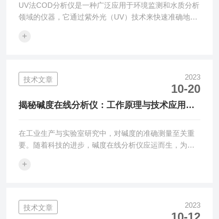
UV法COD分析仪是一种广泛应用于环境监测和水质分析
领域的仪器，它通过紫外光（UV）技术来快速准确地测
量水样中的化学需氧量（COD），为评估水体污染程度
+
提供了重要数据。UV法COD分析仪的工作原理基于
COD与紫外光吸收之间的关系。有机污染物在水样中会
吸收紫外光，其吸收程度与其浓度成正比。该仪器使用
特定波长的紫外光照射水样，然后通过检测光的强度变
2023
技术文章
10-20
化来计算COD浓度。相较于传统的化学氧化法，该COD
分析仪具有更快的测试速度、更高的精确度和较低的操
揭秘碱度在线分析仪：工作原理与技术应用深
作成本。UV法COD分析仪在许多领...
度解析
在工业生产与实验室研究中，对碱度的准确测量至关重
要。随着科技的进步，碱度在线分析仪应运而生，为我
们的生产生活带来了极大的便利。本文将深入探讨碱度
+
在线分析仪的工作原理、技术应用及发展前景，带您领
略这一神奇设备的魅力。一、基本原理碱度在线分析仪
主要基于化学反应原理，通过测定溶液中特定离子浓度
来实现碱度的精确测量。一般而言，碱度在线分析仪主
2023
技术文章
10-12
要利用酸碱滴定法、电位滴定法等，通过测量滴定过程