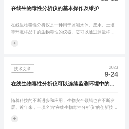
中消耗的酸或碱的量，来确定溶液的碱度。二、技术应
在线生物毒性分析仪的基本操作及维护
用：优势实时监测：能够在生产过程中实时监测碱度
变...
在线生物毒性分析仪是一种用于监测水体、废水、土壤
等环境样品中的生物毒性的仪器。它可以通过测量样品
中的生物毒性指标，如细菌的生长抑制、鱼类的死亡率
+
等，来评估样品的毒性程度。以下是在线生物毒性分析
仪的基本操作及维护步骤：准备工作：确保仪器处于稳
定的工作环境，避免温度、湿度等因素对仪器性能的影
响。检查仪器的供电和连接线路是否正常，确保仪器能
2023
技术文章
9-24
够正常启动。仪器启动：打开仪器的电源开关，等待仪
器自检完成。根据仪器的操作界面，选择相应的测试模
在线生物毒性分析仪可以连续监测环境中的生
式和参数设置。样品处理：根据测试要求，将待测样
物毒性水平
品...
随着科技的不断进步和应用，生物安全领域也在不断发
展。近年来，一项名为“在线生物毒性分析仪”的创新技术
引起了广泛关注。这一技术的出现将改变传统生物毒性
+
检测的方式，为实时监测和预警提供了重要手段。传统
的生物毒性分析通常需要收集样本后离线进行实验室检