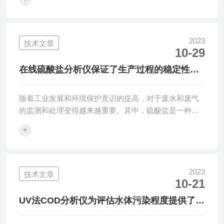
有机物污染程度的重要指标。五日培养法是一种常用的
BOD测定方法，其基本步骤如下：准备样品：收集需要
测定BOD的水样或废水样品，并将其储存在密封容器
中。制备培养液：根据特定的配方，制备含有养分和微
2023
技术文章
10-29
生物的培养液。培养液中的养分和微生物种类可以根据
需要进行调整。加入样品：将一定量的样品加入含有培
在线硫酸盐分析仪保证了生产过程的稳定性和
养液的容器中，并充分混合。培养：将含有...
安全性
随着工业发展和环境保护意识的提高，对于废水和废气
的监测和处理变得越来越重要。其中，硫酸盐是一种常
见的污染物，其排放超标不仅会对环境造成危害，还会
+
影响生产质量和安全。为了实时监测和控制硫酸盐含
量，在线硫酸盐分析仪应运而生。在线硫酸盐分析仪是
一种先进的分析设备，能够快速、准确地测量液体或气
体中的硫酸盐含量。其核心技术包括离子色谱、光谱分
2023
技术文章
10-21
析、电化学分析等多种方法，通过自动取样、分离、检
测等步骤，实现对硫酸盐浓度的实时监测。该仪器具有
UV法COD分析仪为评估水体污染程度提供了重
许多优点。首先，它能够在生产过程中连续运行，无需
要数据
人...