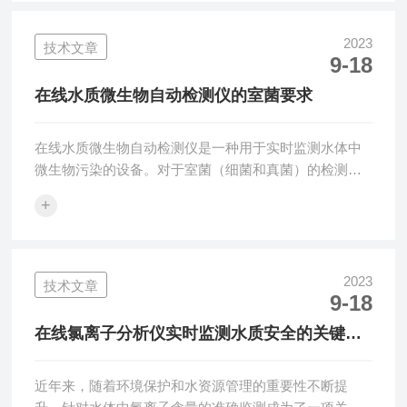
测，这个过程耗时且操作繁琐。而在线生物毒性分析仪
则采用了先进的生物传感器和数据处理算法，能够实
2023
技术文章
9-18
时、准确地监测环境中的生物毒性。在线生物毒性分析
仪的工作原理是通过生物传感器捕获环境中的生物指
在线水质微生物自动检测仪的室菌要求
标，并将其转化为电信号。这些指标可以包括细胞活
力...
在线水质微生物自动检测仪是一种用于实时监测水体中
微生物污染的设备。对于室菌（细菌和真菌）的检测，
以下是常见的要求：灵敏度：设备应具有足够的灵敏
+
度，能够检测到低浓度的室内细菌和真菌。这样可以提
前发现潜在的微生物污染问题。特异性：设备应能够区
分不同类型的细菌和真菌，并可识别特定致病性或有害
微生物。这有助于进行更准确的风险评估和采取相应措
2023
技术文章
9-18
施。快速性：设备需要具备快速获取结果和报警功能，
以便及时采取控制措施，避免进一步扩散。自动化：自
在线氯离子分析仪实时监测水质安全的关键工
动检测仪器应该具备自动化操作功能，包括样品处理、
具
培...
近年来，随着环境保护和水资源管理的重要性不断提