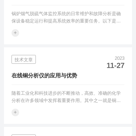
分析
锅炉烟气脱硫气体监控系统的日常维护和故障分析是确
保设备稳定运行和提高系统效率的重要任务。以下是一
些常见的日常维护和故障分析方法：日常维护：定期检
+
查仪器设备：包括传感器、控制器、数据采集装置等，
确保其正常工作。清洁传感器和仪表：定期清除灰尘或
污垢，避免影响测量准确性。校准仪表：根据标准溶液
对仪表进行定期校准，以确保测量结果的准确性。检查
2023
技术文章
11-27
管道连接情况：检查管道是否有泄漏或阻塞现象，及时
修复。故障分析：故障报警检查：当系统出现故障报警
在线铜分析仪的应用与优势
时，首先检查相关信号线路是否接触良好，并确认传
感...
随着工业化和科技进步的不断推动，高效、准确的化学
分析在许多领域中发挥着重要作用。其中之一就是铜分
析，而在线铜分析仪作为一种先进的分析工具，正日益
+
受到广泛应用。在线铜分析仪是一种自动化的分析设
备，能够实时监测液体或溶液中的铜含量。它基于光谱
技术、电化学方法或其他传感器原理，通过各种检测手