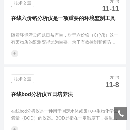
段来快速准确地测量铜离子的浓度。其应用广泛，涵盖
2023
技术文章
11-11
了冶金、环境保护、水处理、制药等多个行业。在线铜
分析仪相比传统的离线分析方法有诸多优势。首先，它
在线六价铬分析仪是一项重要的环境监测工具
实现了实时监测，可以连续、自动地获取数据，避免了
手...
随着环境污染问题日益严重，对于六价铬（Cr(VI)）这一
有害物质的监测变得尤为重要。为了有效控制和预防六
价铬的排放，科学家们开发出了一种先进的工具——在
+
线六价铬分析仪，它能够在实时监测中发挥关键作用，
确保环境保护工作更加精确和高效。在线六价铬分析仪
是一种基于较新技术的仪器设备，它采用先进的光谱分
析方法来检测、分析水体或废水中的六价铬含量。相比
2023
技术文章
11-8
传统的分析方法，该仪器具有以下显著优势：1.高精
度：分析仪通过光谱技术，能够以较高的精确度检测水
在线bod分析仪五日培养法
样中微量的六价铬含量，使监测结果更加可靠...
在线bod分析仪是一种用于测定水体或废水中生物化学需
氧量（BOD）的仪器。BOD是指在一定温度下，微生物
在有机物的存在下所需的氧气量，是评价水体或废水中
+