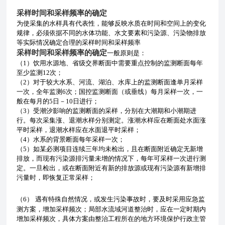
采样时间和采样频率的确定
为使采集的水样具有代表性，能够反映水质在时间和空间上的变化
规律，必须依据不同的水体功能、水文要素和污染源、污染物排放
等实际情况确定合理的采样时间和采样频率
采样时间和采样频率的确定
一般原则是：
（1）饮用水源地、省级交界断面中需要重点控制的监测断面每年
至少监测12次；
（2）对于较大水系、河流、湖泊、水库上的监测断面逢单月采样
一次，全年监测6次；国控监测断面（或垂线）每月采样一次，一
般在每月的5日－10日进行；
（3）受潮汐影响的监测断面的采样，分别在大潮期和小潮期进
行。每次采集涨、退潮水样分别测定。涨潮水样应在断面处水面涨
平时采样，退潮水样应在水面退平时采样；
（4）水系的背景断面每年采样一次；
（5）如某必测项目连续三年均未检出，且在断面附近确定无新增
排放，而现有污染源排污量未增的情况下，每年可采样一次进行测
定。一旦检出，或在断面附近有新的排放源或现有污染源有新增排
污量时，即恢复正常采样；
（6）
遇有特殊自然情况，或发生污染事故时，要及时采用应急监
测方案，增加采样频次；局部水流域河道整治时，应在一定时期内
增加采样频次，具体方案由整治工程所在的地方环境保护行政主管