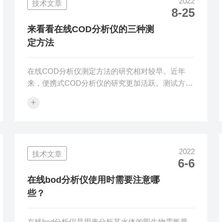
2022
技术文章
尽量使用10ul取样器，这样不但准确、速度快，还
8-25
能够防止水滴粘附。同样地，取用甲醇试剂、乙酯
也有类似的问题，取放完毕后应注意尽量缩短反应
来看看在线COD分析仪的三种测
池打开的时间。3、磁性搅拌速度...
定方法
在线COD分析仪测定方法的研究相对较早。近年
来，便携式COD分析仪的研究更加活跃。测试方法
不断发展和更新，这些方法是相互渗透的，一些方
+
法如HACH比色法尚未广泛使用。回流滴定：该方
法目前是实验室中常用的方法，也是国家标准方
法。该方法适用于COD值大于30mg/L的所有类型
水样，未稀释水样的检测上限为700mg/L，具体方
2022
技术文章
法是：将已知量的重铬酸钾溶液加入水样中，硫酸
6-6
银用作强酸介质下的催化剂。煮沸和回流后，将试
验二茂铁用作指示剂并用硫酸亚铁铵滴定。在水样
在线bod分析仪使用时需要注意哪
中未还原的重铬酸钾通过消耗...
些？
在线bod分析仪是用来分析某水体的即生物需氧量