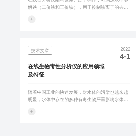
解铁（二价铁和三价铁），用于控制铁离子的去
除。比色法原理，通过不同试剂来选择报警点。多
+
种功能(包括无人值守功能)保证了实时操作的可靠
性。低维护和低试剂消耗，可长时间连续运行，基
本免维护。在线铁分析仪特点：自动在线监测，仅
需一种试剂；无需定期校正；测量间隔可选15、
2022
技术文章
30、60和120min；高精度测量，LED状态显示；3
4-1
路继电器输出（超限报警/维护/冷却器等）；外部
信号输入功能（可与外部设备联动）；zui少的维护
在线生物毒性分析仪的应用领域
和试剂消耗；紧凑设计，...
及特征
随着中国工业的快速发展，对水体的污染也越来越
明显，水体中存在的多种有毒生物严重影响水体的
质量，利用在线生物毒性分析仪来对水质生物的毒
+
性进行检测，可有效提高环境治理效果。一、应用
领域：1.工业废水、纳污水体及实验室条件下可溶
性化学物质的水质急性毒性分析。2.环境监测部门
和疾控中心等现场应急监测。3.科研高校进行生物