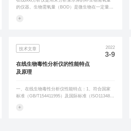
的仪器。生物需氧量（BOD）是微生物在一定量的
水体中生长所消耗的氧气的量，是一种环境监测指
+
标，主要用于监测水体中有机物的污染状况。在线
bod分析仪的注意事项:1.预先估计被测样品的BOD
值，如无法估计，可借助化学需氧量（CODCr）推
算。一般BOD量按化学需氧量（CODCr）的70％
2022
技术文章
计算大致的浓度范围。根据水样个数及8个培养
3-9
瓶，选择需准备平行样数量。水样须经过预处理其
PH值应在7．2左右。2.如果发生CO2吸收剂进入样
在线生物毒性分析仪的性能特点
品的情况，应...
及原理
一、在线生物毒性分析仪性能特点：1、符合国家
标准（GB/T154411995）及国际标准（ISO11348-
3）；2、对超过近3000种以上毒性化合物敏感的生
+
物早期预警系统；3、样品制备后15分钟内得到结
果，快速、可靠、可再现；4、检测结果和其他传
统毒性分析方法高度相关，可应用于应急水体污染
检测，帮助用户实时监控排水是否符合当地法规和