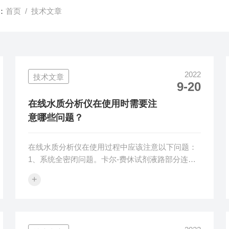
：
首页
/ 技术文章
2022
技术文章
9-20
在线水质分析仪在使用时需要注
意哪些问题？
在线水质分析仪在使用过程中应该注意以下问题：
1、系统全密闭问题。卡尔-费休试剂液路部分连接
一定要紧固，从试剂瓶到计量泵再到反应池，否则
+
发生试剂泄漏将直接影响测试结果。其不密闭的另
一个问题是测试时由于卡尔费休试剂在试验中吸收
空气水分，会导致滴定终点延迟。2、取样的准确
问题。在标定卡尔-费休试剂时需要取用10mg水，