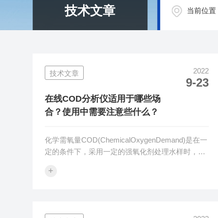
技术文章
当前位置
2022
技术文章
9-23
在线COD分析仪适用于哪些场
合？使用中需要注意些什么？
化学需氧量COD(ChemicalOxygenDemand)是在一
定的条件下，采用一定的强氧化剂处理水样时，所
消耗的氧化剂量。它是表示水中还原性物质多少的
+
一个指标。在线COD分析仪是检测工业废水、生活
污水等水质中COD的一种光学仪器，专门根据国内
用户水质情况，使用习惯和国家环境监管要求自主
研发设计生产的专用仪器。适用于我们日常实验室