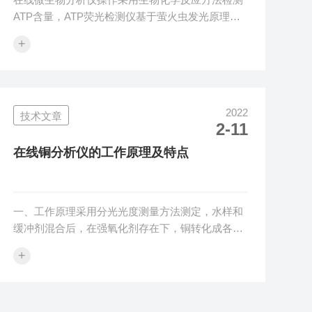
ATP含量，ATP荧光检测仪基于萤火虫发光原理，
ATP快速杀菌效果检测方法是基于ATP三膦酸酰苷
+
检测原理，利用“荧光素酶—荧光素体系”快速检测
三磷酸腺苷（ATP）。仪器可检测固态、液态、表
面、膏状、浆状样本，而且样本在检测时无需任何
的前处理过程，直接丢入检测瓶即可。仪器便携式
2022
技术文章
的设计带来了很大的便利，可随时随地进行检测、
2-11
定量分析，并可直接连接电脑出定量分析检测报
告。仪器的检测项目有活细菌总数、大肠菌群/大肠
在线铜分析仪的工作原理及特点
杆菌/大肠杆菌O157,O1...
一、工作原理采用分光光度测量方法测定，水样和
缓冲剂混合后，在强氧化剂存在下，铜转化成各自
的高价态离子，在缓冲溶液和指示剂存在的情况
+
下，高价态离子与指示剂反应生成一种带色络合
物，分析仪检测此颜色的变化，并把这种变化换算
成铜值输出来，在线总铜分析仪生成的带色络合物
量就相当于铜的含量本产品为单因子参数测试分析