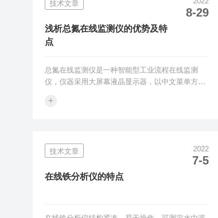
2022
技术文章
检测和户外现场检测的操作条件要求。COD是一种
8-29
常用来评价水体污染程度的综合性指标，又称化学
需氧量或者化学耗氧量，是指利用化学氧化剂(如重
浅析总氮在线监测仪的优势及特
铬酸钾)将...
点
总氮在线监测仪是一种智能型工业流程在线监测
仪，仪器采用大屏幕液晶显示器，以中文菜单方式
引导操作，显示仪器工作状态和测量结果。仪器能
+
自动定时的对工艺流程溶液的某一分组进行定量分
析，并可输出一个对应与浓度值的模拟量信号和数
字信号，对工业工艺流程进行监控，用于工业废水
和工业生产过程中的总氮自动连续分析检测。总氮
2022
技术文章
在线监测仪的优势及特点：1.特别的设计，使本产
7-5
品较之同类产品具有更低故障率、更低维护量、更
低的试剂消耗量以及更高的性价比和准确度。2.总
在线铁分析仪的特点
氮在线监测仪利用光电计量管系统克服了蠕...
在线铁分析仪结构紧凑、易于操作，可测定水中溶