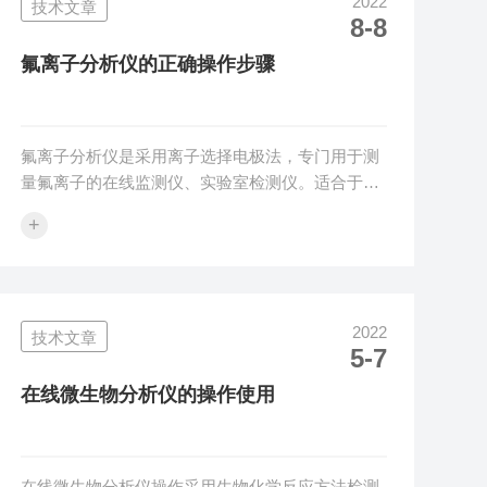
2022
技术文章
密闭的另一个问题是测试时由于卡尔费休试剂在试
8-8
验中吸收空气水分，会导致滴定终点延迟。2、取
样的准确问题。在标定卡尔-费休试剂时需要取用
氟离子分析仪的正确操作步骤
10m**，尽量使用10ul取样器，这...
氟离子分析仪是采用离子选择电极法，专门用于测
量氟离子的在线监测仪、实验室检测仪。适合于含
有氟离子的场合，检测氟离子的数值。通常所谓离
+
子选择电极，是指带有敏感膜的、能对离子或分子
态物质有选择性响应的电极，使用此类电极的分析
法属于电化学分析中的电位分析法。操作步骤：
1．氟离子分析仪开机进入系统自检，检测各主要
2022
技术文章
部件的功能是否正常，如：仪器主板、打印机、液
5-7
路检测（由液检器完成）、分配阀及阀检器等，可
智能识别判断故障，自动提示。2．进入活化电极
在线微生物分析仪的操作使用
程序，具有电极活化计时功能，精确把握活化时...
在线微生物分析仪操作采用生物化学反应方法检测