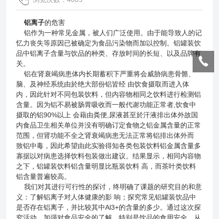
铝离子
的危害
铝作为一种常见金属，被人们广泛使用。由于能导致人的记
忆力丧失等原因已被确定为食品污染物而加以控制。铝罐装饮
品中铝离子含量与饮品的种类、存放时间的长短、以及品牌有
关。
铝在肾衰竭病患体内长期蓄积下严重将会威胁病患骨骼、
脑、及神经系统由於绝大部份铝皆经 由饮食摄取而进入体
内，因此针对不同包装饮料，但内容物相同之饮料进行检测铝
含量。因为铝不易被肠胃吸收而一般代谢功能正常者,饮食中
摄取的铝90%以上 会藉由粪便,尿液甚至於汗液排出体外故国
内食品卫生相关单位并没有明确订定食物之铝金属含量的正常
范围，但肾功能不全之肾衰竭病患无法正常将铝排出体外而
致铝中毒，因此希望由此实验得知各类包装饮料铝金属含量多
寡据以对病患选择饮料包装做出建议。结果显示，相同内容物
之下，铝罐装饮料铝含量明显比瓶装饮料 高，而茶叶类饮料
铝含量普遍较高。
我们对其进行可行性的探讨，终明确了课题的研究目的和意
义：了解铝离子对人体健康的影 响；探究常见铝罐装饮品中
是否存在铝离子，并比较其中Al3+的含量的多少。通过这次探
究活动，加强对食品安全的了解，特别是饮品的食用安全，从