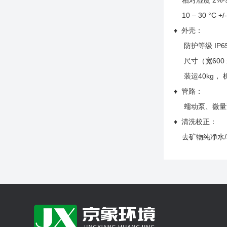
相对湿度 2%-
10 – 30 °C +/-
♦ 外壳：
防护等级 IP65
尺寸（宽600 x 
装运40kg，
♦ 管路：
蠕动泵、微量泵
♦ 清洗校正：
去矿物纯净水/